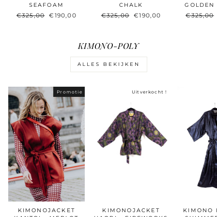
SEAFOAM
CHALK
GOLDEN
Originele
€325,00
Nieuwe
€190,00
Originele
€325,00
Nieuwe
€190,00
Originel
€325,00
prijs
prijs
prijs
prijs
prijs
KIMONO-POLY
ALLES BEKIJKEN
Promotie
Uitverkocht !
KIMONOJACKET
KIMONOJACKET
KIMONO 