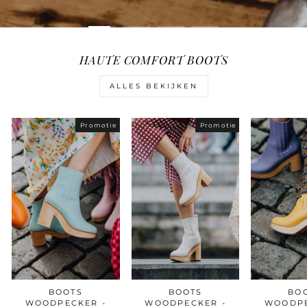
HAUTE COMFORT BOOTS
ALLES BEKIJKEN
Promotie
Promotie
BOOTS
BOOTS
BO
WOODPECKER -
WOODPECKER -
WOODPE