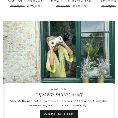
KANTOI - MERLOT
HAORI - FIREWORKS
SHIMME
Originele
€149,95
Nieuwe
€75,00
Originele
€179,95
Nieuwe
€90,00
Originel
€159,95
prijs
prijs
prijs
prijs
prijs
WAAROM
ZIJN WIJ DUURZAAM?
Van stofkeuze tot ontwerp, van atelier tot transport, ontdek
waarom wij een duurzaam merk zijn.
ONZE MISSIE